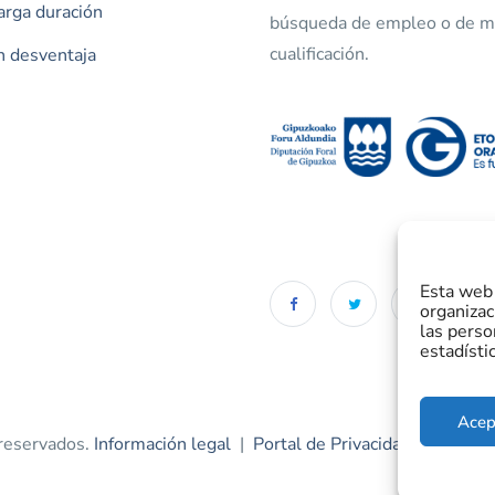
arga duración
búsqueda de empleo o de m
cualificación.
n desventaja
Esta web 
organizac
las perso
estadísti
Acep
 reservados.
Información legal
|
Portal de Privacidad
|
Política