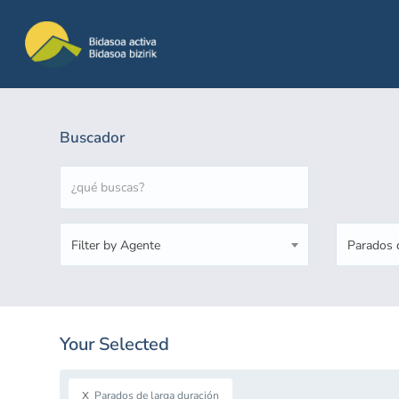
Buscador
Filter by Agente
Parados d
 SUBMENU (ESPAÑOL)
Your Selected
x
Parados de larga duración