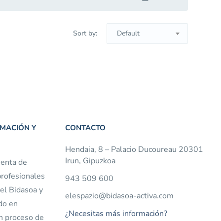
Sort by:
Default
RMACIÓN Y
CONTACTO
Hendaia, 8 – Palacio Ducoureau 20301
Irun, Gipuzkoa
ienta de
 profesionales
943 509 600
el Bidasoa y
elespazio@bidasoa-activa.com
do en
¿Necesitas más información?
n proceso de